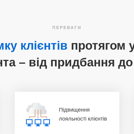
ПЕРЕВАГИ
мку клієнтів
протягом 
нта – від придбання д
Підвищення
лояльності клієнтів