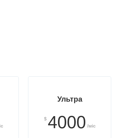
Ультра
4000
$
іс
/міс