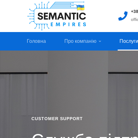
+38
off
Головна
Про компанію
Послуг
Служба
підтримки
клієнтів
CUSTOMER SUPPORT