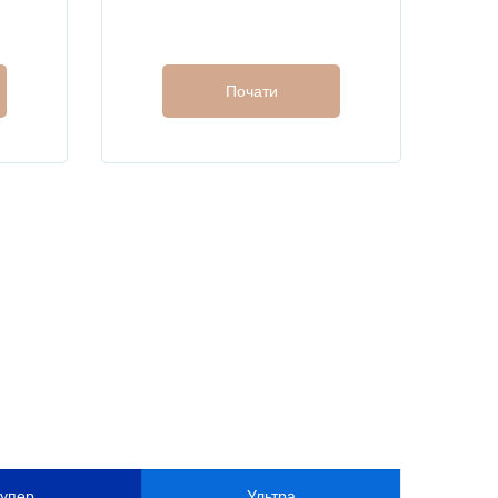
Почати
упер
Ультра