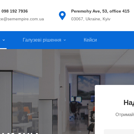
 098 192 7936
Peremohy Ave, 53, office 415
ice@semempire.com.ua
03067, Ukraine, Kyiv
и
Галузеві рішення
Кейси
На
Отримайт