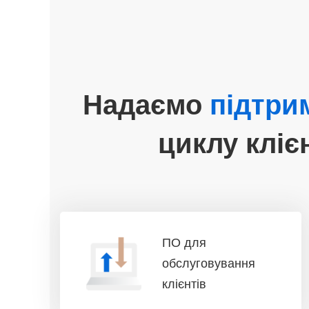
Надаємо
підтри
циклу кліє
ПО для
обслуговування
клієнтів