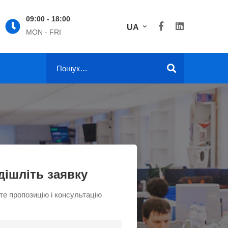
09:00 - 18:00
Online 24/7
UA
MON - FRI
+38 098 192 7936
Search
for:
дішліть заявку
е пропозицію і консультацію