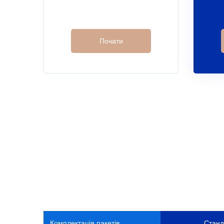
Почати
Комплектація пакетів
Станд