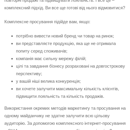
повторні продажі та підвищувати лояльність. І все це –
комплексний підхід. Ви все ще готові від нього відмовитися?
Комплексне просування підійде вам, якщо:
потрібно вивести новий бренд чи товар на ринок;
ви представляєте продукцію, яка ще не отримала
попиту серед споживачів;
компанія має сильну мережу філій;
цілі та завдання бізнесу розраховані на довгострокову
перспективу;
у вашій ніші велика конкуренція;
ви хочете залучити максимальну кількість клієнтів,
підвищити лояльність та кількість продажів.
Використання окремих методів маркетингу та просування на
одному майданчику не здатне залучити всю цільову
аудиторію. За допомогою комплексного інтернет-просування